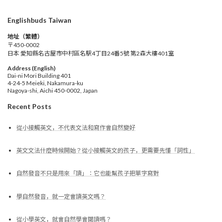
Englishbuds Taiwan
地址（繁體）
〒450-0002
日本 愛知縣名古屋市中村區名駅4丁目24番5號 第2森大樓401室
Address (English)
Dai-ni Mori Building 401
4-24-5 Meieki, Nakamura-ku
Nagoya-shi, Aichi 450-0002, Japan
Recent Posts
從小接觸英文，不代表文法和寫作會自然變好
英文文法什麼時候開始？從小接觸英文的孩子，更需要先懂「詞性」
自然發音不只是用來「讀」：它也能幫孩子把單字寫對
學自然發音，就一定會讀英文嗎？
從小學英文，就會自然學會閱讀嗎？