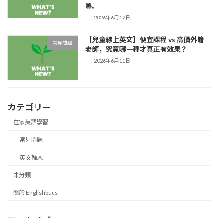
鳴。
2026年6月12日
【兒童線上英文】便宜課程 vs 高價外籍
常見問題
老師，究竟哪一種才真正有效果？
2026年6月11日
カテゴリー
在家英語學習
常見問題
英文輸入
未分類
關於 Englishbuds