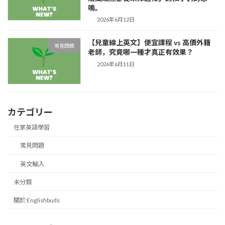
鳴。
2026年6月12日
【兒童線上英文】便宜課程 vs 高價外籍
常見問題
老師，究竟哪一種才真正有效果？
2026年6月11日
カテゴリー
在家英語學習
常見問題
英文輸入
未分類
關於 Englishbuds